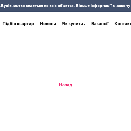
удівництво ведеться по всіх об'єктах. Більше інформації в нашому
Підбір квартир
Новини
Як купити
Вакансії
Контак
Назад