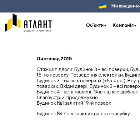
Ми працюємо.Б
Об'єкти
Компанія
Листопад 2015
Стяжка підлоги: Будинок 3 – всі поверхи, Буди
15-го поверху. Розведення електрики: Будинок
Будинок 3 – на всіх поверхах (+батареї). Вну
поверхах. Вхідні двері: Будинок 3 – всі повер
Будинок 4 -
встановлені
. Зовнішнє оздобленн
Благоустрій: продовжуємо.
Будинок №1 залитий 19-й поверх
Будинок № 7 поставили кран та опалубку