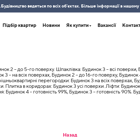
удівництво ведеться по всіх об'єктах. Більше інформації в нашому
Підбір квартир
Новини
Як купити
Вакансії
Контак
нок 2 – до 5-го поверху. Шпаклівка: Будинок 3 – всі поверхи, 
 3 – на всіх поверхах, Будинок 2 – до 16-го поверху, Будинок 
трішньоквартирні перегородки: Будинок 3 на всіх поверхах, Буд
хи. Плитка в коридорах: Будинок 3 усі поверхи. Ліфти: Будинок 
я: Будинок 4 – готовність 99%, Будинок 3 – готовність 90%.
Бу
Назад