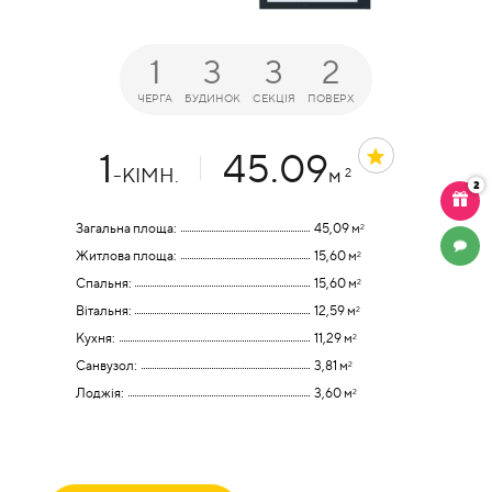
1
3
3
2
ЧЕРГА
БУДИНОК
СЕКЦІЯ
ПОВЕРХ
1
45.09
-КІМН.
м
2
2
Загальна площа:
45,09 м
2
ЧАТ
Житлова площа:
15,60 м
2
Спальня:
15,60 м
2
Вітальня:
12,59 м
2
Кухня:
11,29 м
2
Санвузол:
3,81 м
2
Лоджія:
3,60 м
2