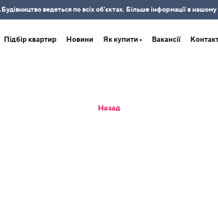
удівництво ведеться по всіх об'єктах. Більше інформації в нашому
Підбір квартир
Новини
Як купити
Вакансії
Контак
Назад