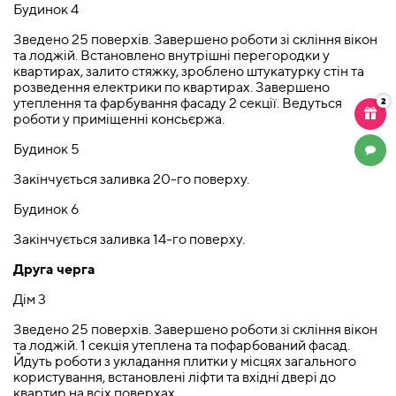
Будинок 4
Зведено 25 поверхів. Завершено роботи зі скління вікон
та лоджій. Встановлено внутрішні перегородки у
квартирах, залито стяжку, зроблено штукатурку стін та
розведення електрики по квартирах. Завершено
утеплення та фарбування фасаду 2 секції. Ведуться
2
роботи у приміщенні консьєржа.
Будинок 5
ЧАТ
Закінчується заливка 20-го поверху.
Будинок 6
Закінчується заливка 14-го поверху.
Друга черга
Дім 3
Зведено 25 поверхів. Завершено роботи зі скління вікон
та лоджій. 1 секція утеплена та пофарбований фасад.
Йдуть роботи з укладання плитки у місцях загального
користування, встановлені ліфти та вхідні двері до
квартир на всіх поверхах.