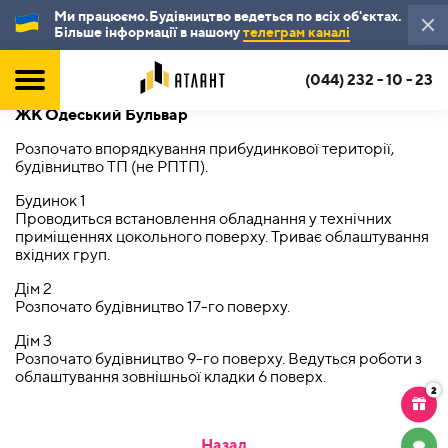
Ми працюємо.Будівництво ведеться по всіх об'єктах.
Більше інформації в нашому
телеграм каналі
(044) 232 - 10 - 23
ЖК Одеський Бульвар
Розпочато впорядкування прибудинкової території,
будівництво ТП (не РПТП).
Будинок 1
Проводиться встановлення обладнання у технічних
приміщеннях цокольного поверху. Триває облаштування
вхідних груп.
Дім 2
Розпочато будівництво 17-го поверху.
Дім 3
Розпочато будівництво 9-го поверху. Ведуться роботи з
облаштування зовнішньої кладки 6 поверх.
2
Назад
ЧАТ