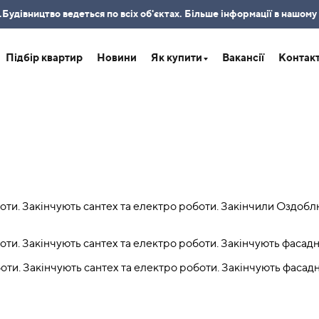
удівництво ведеться по всіх об'єктах. Більше інформації в нашому
Підбір квартир
Новини
Як купити
Вакансії
Контак
боти. Закінчують сантех та електро роботи. Закінчили Оздобл
боти. Закінчують сантех та електро роботи. Закінчують фасад
боти. Закінчують сантех та електро роботи. Закінчують фасад