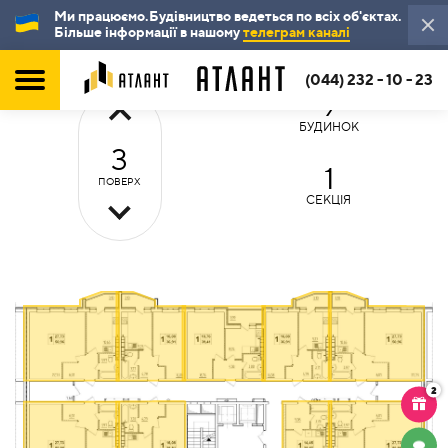
Ми працюємо.Будівництво ведеться по всіх об'єктах.
Більше інформації в нашому
телеграм каналі
(044) 232 - 10 - 23
9
БУДИНОК
3
1
ПОВЕРХ
СЕКЦІЯ
2
ЧАТ