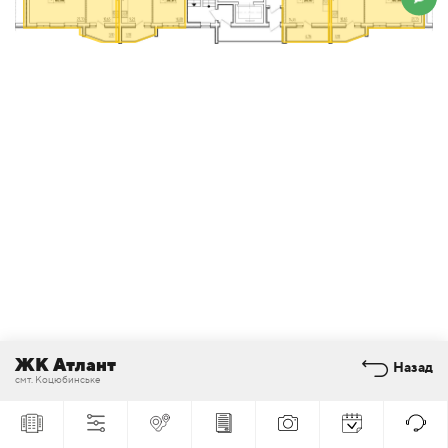
ЖК Атлант
Назад
смт. Коцюбинське