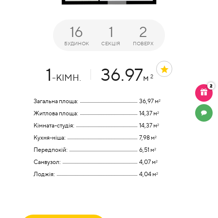
16
1
2
БУДИНОК
СЕКЦІЯ
ПОВЕРХ
1
36.97
-КІМН.
м
2
2
Загальна площа:
36,97 м
2
Житлова площа:
14,37 м
2
ЧАТ
Кімната-студія:
14,37 м
2
Кухня-ніша:
7,98 м
2
Передпокій:
6,51 м
2
Санвузол:
4,07 м
2
Лоджія:
4,04 м
2