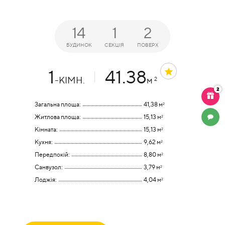
14
1
2
БУДИНОК
СЕКЦІЯ
ПОВЕРХ
1
41.38
-КІМН.
м
2
2
Загальна площа:
41,38 м
2
Житлова площа:
15,13 м
2
ЧАТ
Кімната:
15,13 м
2
Кухня:
9,62 м
2
Передпокій:
8,80 м
2
Санвузол:
3,79 м
2
Лоджія:
4,04 м
2