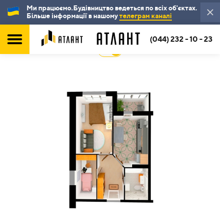
Ми працюємо.Будівництво ведеться по всіх об'єктах.
Більше інформації в нашому
телеграм каналі
(044) 232 - 10 - 23
2D
3D