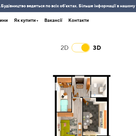
удівництво ведеться по всіх об'єктах. Більше інформації в нашому
ини
Як купити
Вакансії
Контакти
2D
3D