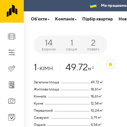
Ми працюємо.Б
Об'єкти
Компанія
Підбір квартир
Нов
14
1
2
БУДИНОК
СЕКЦІЯ
ПОВЕРХ
1
49.72
-КІМН.
м
2
Загальна площа:
49,72 м
2
Житлова площа:
18,61 м
2
Кімната:
18,61 м
2
Кухня:
12,54 м
2
Передпокій:
10,24 м
2
Санвузол:
3,79 м
2
Лоджія:
4,54 м
2