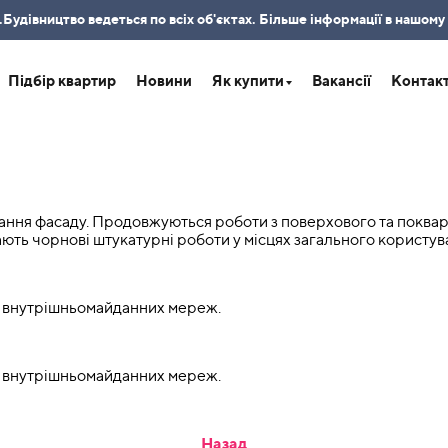
удівництво ведеться по всіх об'єктах. Більше інформації в нашому
Підбір квартир
Новини
Як купити
Вакансії
Контак
ання фасаду. Продовжуються роботи з поверхового та поквар
ють чорнові штукатурні роботи у місцях загального користув
ї, внутрішньомайданних мереж.
ї, внутрішньомайданних мереж.
Назад