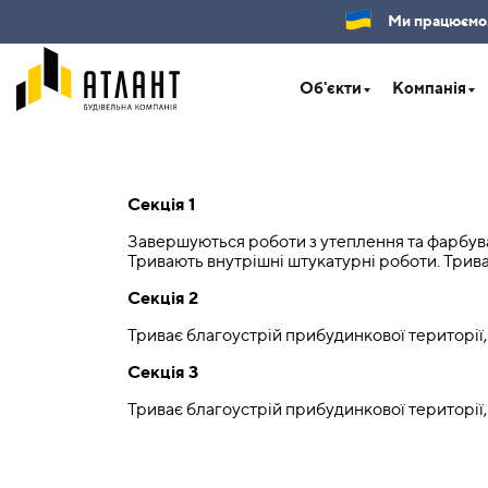
Ми працюємо.Б
Об'єкти
Компанія
Секція 1
Завершуються роботи з утеплення та фарбув
Тривають внутрішні штукатурні роботи. Трива
Секція 2
Триває благоустрій прибудинкової територі
Секція 3
Триває благоустрій прибудинкової територі