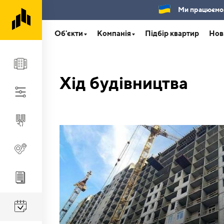
Ми працюємо.Б
Об'єкти
Компанія
Підбір квартир
Нов
Хід будівництва