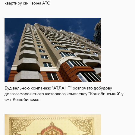
квартиру сім'ї воїна АТО
Будівельною компанією "АТЛАНТ" розпочато добудову
довгозамороженого житлового комплексу "Коцюбинський" у
смт. Коцюбинське.